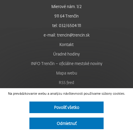
Mierové nám. 1/2
911 64 Trenčín
tel: 032/6504 111
e-mail: trencin@trencin.sk
Kontakt
Úradné hodiny
INFO Trenčín – oficiálne mestské noviny
Mapa webu
RSS feed
Nastavenie cookies
Na prevádzkovanie webu a analýzu návštevnosti používame súbory cookies.
Facebook
Povoliť všetko
YouTube
Instagram
Odmietnuť
Vyhlásenie o prístupnosti