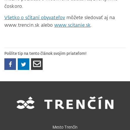
čoskoro.
Všetko o sčítaní obyvateľov
môžete sledovať aj na
www.trencin.sk alebo
www.scitanie.sk
.
Pošlite tip na tento článok svojim priateľom!
Mesto Trenčín