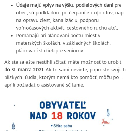
Údaje majú vplyv na výšku podielových daní
pre
obec, sú podkladom pri čerpaní eurofondov, napr.
na opravu ciest, kanalizáciu, podporu
voľnočasových aktivít, cestovného ruchu atď.,
Pomáhajú pri plánovaní počtu miest v
materských školách, v základných školách,
plánovaní služieb pre seniorov.
Ak ste sa ešte nestihli sčítať, máte možnosť to urobiť
do 31. marca 2021
. Ak to sami neviete, poproste svojich
blízkych. Ľudia, ktorým nemá kto pomôcť, môžu po 1.
apríli požiadať o asistované sčítanie.