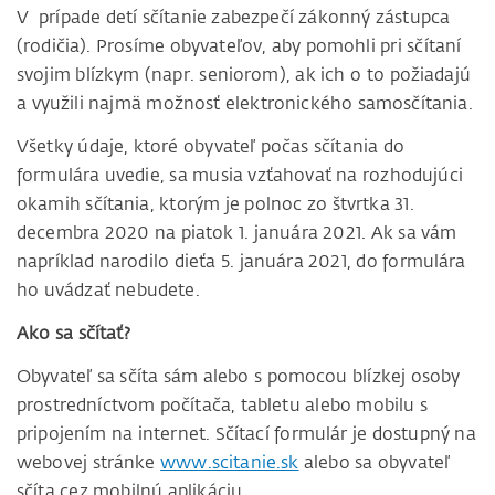
V prípade detí sčítanie zabezpečí zákonný zástupca
(rodičia). Prosíme obyvateľov, aby pomohli pri sčítaní
svojim blízkym (napr. seniorom), ak ich o to požiadajú
a využili najmä možnosť elektronického samosčítania.
Všetky údaje, ktoré obyvateľ počas sčítania do
formulára uvedie, sa musia vzťahovať na rozhodujúci
okamih sčítania, ktorým je polnoc zo štvrtka 31.
decembra 2020 na piatok 1. januára 2021. Ak sa vám
napríklad narodilo dieťa 5. januára 2021, do formulára
ho uvádzať nebudete.
Ako sa sčítať?
Obyvateľ sa sčíta sám alebo s pomocou blízkej osoby
prostredníctvom počítača, tabletu alebo mobilu s
pripojením na internet. Sčítací formulár je dostupný na
webovej stránke
www.scitanie.sk
alebo sa obyvateľ
sčíta cez mobilnú aplikáciu.