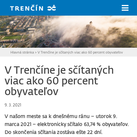
Prejsť na hlavný obsah
Hlavná stránka
>
V Trenčíne je sčítaných viac ako 60 percent obyvateľov
V Trenčíne je sčítaných
viac ako 60 percent
obyvateľov
9. 3. 2021
V našom meste sa k dnešnému ránu – utorok 9.
marca 2021 – elektronicky sčítalo 63,74 % obyvateľov.
Do skončenia sčítania zostáva ešte 22 dní.