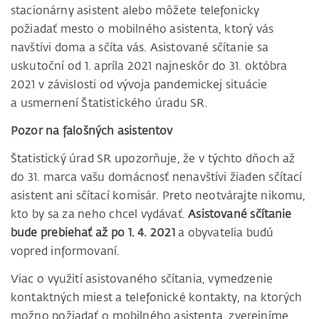
stacionárny asistent alebo môžete telefonicky
požiadať mesto o mobilného asistenta, ktorý vás
navštívi doma a sčíta vás. Asistované sčítanie sa
uskutoční od 1. apríla 2021 najneskôr do 31. októbra
2021 v závislosti od vývoja pandemickej situácie
a usmernení Štatistického úradu SR.
Pozor na falošných asistentov
Štatistický úrad SR upozorňuje, že v týchto dňoch až
do 31. marca vašu domácnosť nenavštívi žiaden sčítací
asistent ani sčítací komisár. Preto neotvárajte nikomu,
kto by sa za neho chcel vydávať.
Asistované sčítanie
bude prebiehať až po 1. 4. 2021
a obyvatelia budú
vopred informovaní.
Viac o využití asistovaného sčítania, vymedzenie
kontaktných miest a telefonické kontakty, na ktorých
možno požiadať o mobilného asistenta, zverejníme