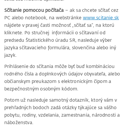
Sčítanie pomocou počítača
– ak sa chcete sčítať cez
PC alebo notebook, na webstránke
www.scitanie.sk
nájdete v pravej časti možnosť „sčítať sa“, na ktorú
kliknete. Po stručnej informácii o sčítavaní od
predsedu Štatistického úradu SR, nasleduje výber
jazyka sčítavacieho formulára, slovenčina alebo iný
jazyk.
Prihlásenie do sčítania môže byť buď kombináciou
rodného čísla a doplnkových údajov obyvateľa, alebo
občianskym preukazom s elektronickým čipom a
bezpečnostným osobným kódom.
Potom už nasleduje samotný dotazník, ktorý vám v
prehľadných bodoch zadá otázky týkajúce sa vášho
pobytu, rodiny, vzdelania, zamestnania, národnosti a
náboženstva.