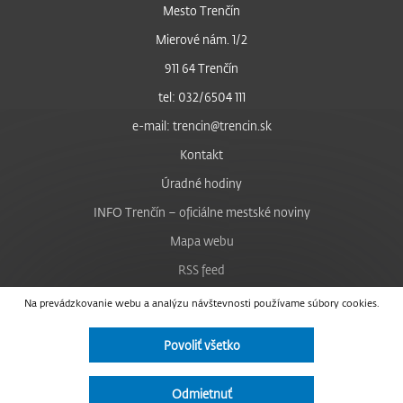
Mesto Trenčín
Mierové nám. 1/2
911 64 Trenčín
tel: 032/6504 111
e-mail: trencin@trencin.sk
Kontakt
Úradné hodiny
INFO Trenčín – oficiálne mestské noviny
Mapa webu
RSS feed
Nastavenie cookies
Na prevádzkovanie webu a analýzu návštevnosti používame súbory cookies.
Facebook
Povoliť všetko
YouTube
Instagram
Odmietnuť