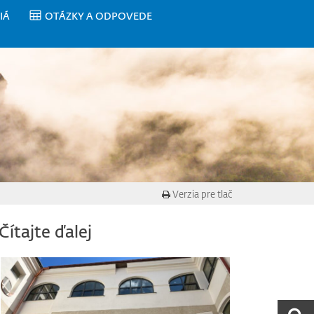
IÁ
OTÁZKY A ODPOVEDE
Verzia pre tlač
Čítajte ďalej