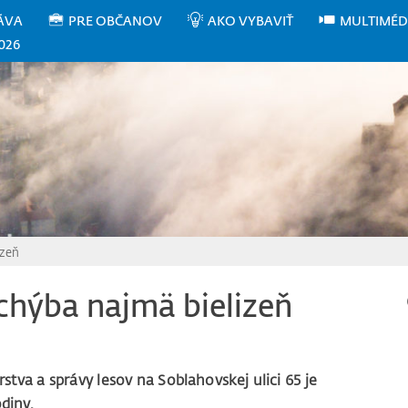
ÁVA
PRE OBČANOV
AKO VYBAVIŤ
MULTIMÉD
026
izeň
chýba najmä bielizeň
stva a správy lesov na Soblahovskej ulici 65 je
odiny.