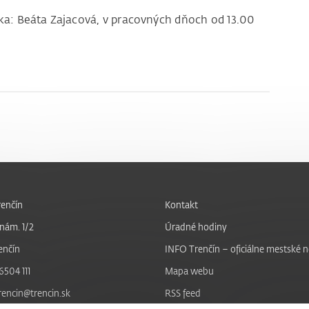
ka: Beáta Zajacová, v pracovných dňoch od 13.00
enčín
Kontakt
nám. 1/2
Úradné hodiny
enčín
INFO Trenčín – oficiálne mestské 
6504 111
Mapa webu
trencin@trencin.sk
RSS feed