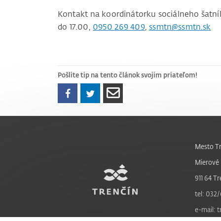
Kontakt na koordinátorku sociálneho šatní
do 17.00,
0950 269 409
,
ssmtn@ssmtn.sk
Pošlite tip na tento článok svojim priateľom!
Mesto Tr
Mierové 
911 64 Tr
tel: 032/
e-mail: 