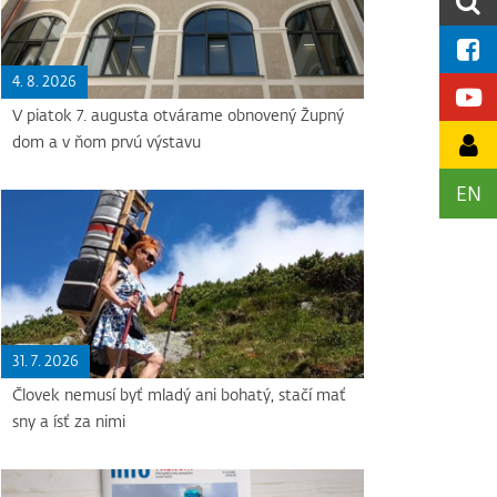
4. 8. 2026
V piatok 7. augusta otvárame obnovený Župný
dom a v ňom prvú výstavu
EN
31. 7. 2026
Človek nemusí byť mladý ani bohatý, stačí mať
sny a ísť za nimi