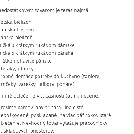
Nedostatkovým tovarom je teraz najmä:
etská bielizeň
dámska bielizeň
pánska bielizeň
tričká s krátkym rukávom dámske
tričká s krátkym rukávom pánske
krátke nohavice pánske
teráky, utierky
drobné domáce potreby do kuchyne (taniere,
rnčeky, varešky, príbory, poháre)
Zimné oblečenie v súčasnosti šatník neberie.
rosíme darcov, aby prinášali iba čisté,
nepoškodené, poskladané, najviac päť rokov staré
oblečenie. Nevhodný tovar vyťažuje pracovníčky
t skladových priestorov.