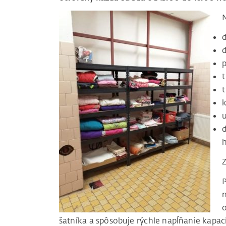
d
u
h
P
šatníka a spôsobuje rýchle napĺňanie kapací