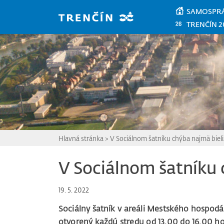
Prejsť na hlavný obsah
SAMOSPR
TRENČÍN 2
Hlavná stránka
>
V Sociálnom šatníku chýba najmä biel
V Sociálnom šatníku 
19. 5. 2022
Sociálny šatník v areáli Mestského hospodár
otvorený každú stredu od 13.00 do 16.00 h