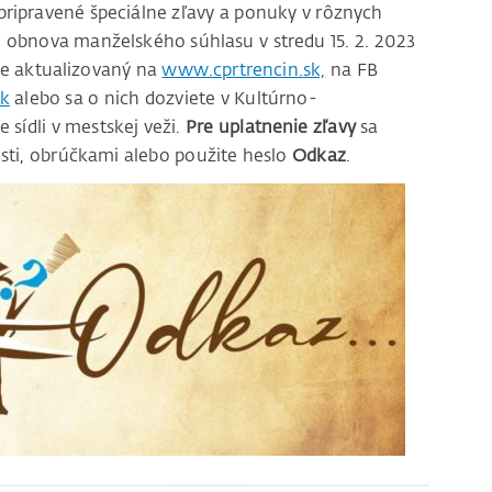
 pripravené špeciálne zľavy a ponuky v rôznych
ad obnova manželského súhlasu v stredu 15. 2. 2023
te aktualizovaný na
www.cprtrencin.sk,
na FB
sk
alebo sa o nich dozviete v Kultúrno-
sídli v mestskej veži.
Pre uplatnenie zľavy
sa
ti, obrúčkami alebo použite heslo
Odkaz
.