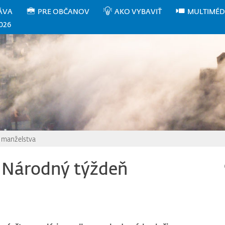
ÁVA
PRE OBČANOV
AKO VYBAVIŤ
MULTIMÉD
026
 manželstva
a Národný týždeň