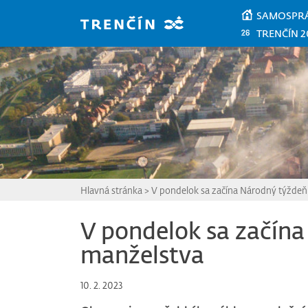
Prejsť na hlavný obsah
SAMOSPR
TRENČÍN 2
Hlavná stránka
>
V pondelok sa začína Národný týždeň
V pondelok sa začín
manželstva
10. 2. 2023