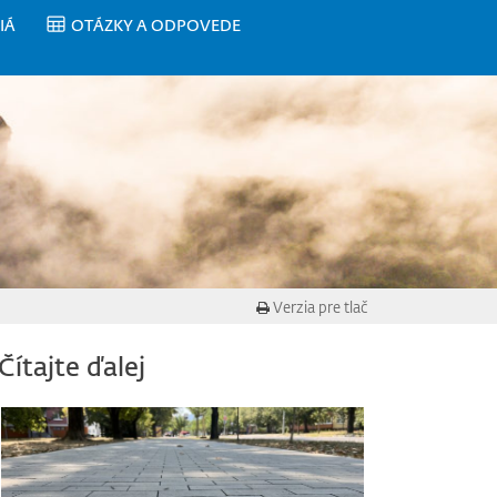
IÁ
OTÁZKY A ODPOVEDE
Verzia pre tlač
Čítajte ďalej