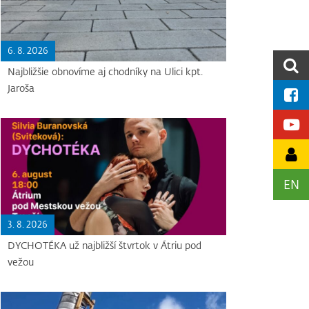
6. 8. 2026
Najbližšie obnovíme aj chodníky na Ulici kpt.
Jaroša
EN
3. 8. 2026
DYCHOTÉKA už najbližší štvrtok v Átriu pod
vežou