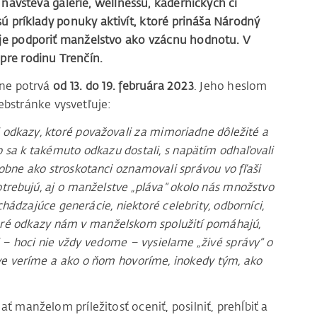
ávšteva galérie, wellnessu, kaderníckych či
ú príklady ponuky aktivít, ktoré prináša Národný
 je podporiť manželstvo ako vzácnu hodnotu. V
re rodinu Trenčín.
íne potrvá
od 13. do 19. februára 2023
. Jeho heslom
ebstránke vysvetľuje:
 odkazy, ktoré považovali za mimoriadne dôležité a
čo sa k takémuto odkazu dostali, s napätím odhaľovali
obne ako stroskotanci oznamovali správou vo fľaši
otrebujú, aj o manželstve „pláva“ okolo nás množstvo
ádzajúce generácie, niektoré celebrity, odborníci,
ektoré odkazy nám v manželskom spolužití pomáhajú,
 – hoci nie vždy vedome – vysielame „živé správy“ o
e veríme a ako o ňom hovoríme, inokedy tým, ako
manželom príležitosť oceniť, posilniť, prehĺbiť a