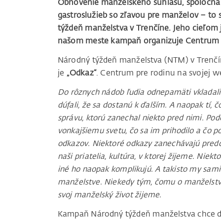
Obnovenie manželského súhlasu, spoločná n
gastroslužieb so zľavou pre manželov – to s
týždeň manželstva v Trenčíne. Jeho cieľom
našom meste kampaň organizuje Centrum p
Národný týždeň manželstva (NTM) v Trenč
je
„Odkaz“
. Centrum pre rodinu na svojej w
Do rôznych nádob ľudia odnepamäti vkladali
dúfali, že sa dostanú k ďalším. A naopak tí, 
správu, ktorú zanechal niekto pred nimi. Pod
vonkajšiemu svetu, čo sa im prihodilo a čo p
odkazov. Niektoré odkazy zanechávajú predch
naši priatelia, kultúra, v ktorej žijeme. Ni
iné ho naopak komplikujú. A takisto my sami
manželstve. Niekedy tým, čomu o manželstv
svoj manželský život žijeme.
Kampaň Národný týždeň manželstva chce dať 