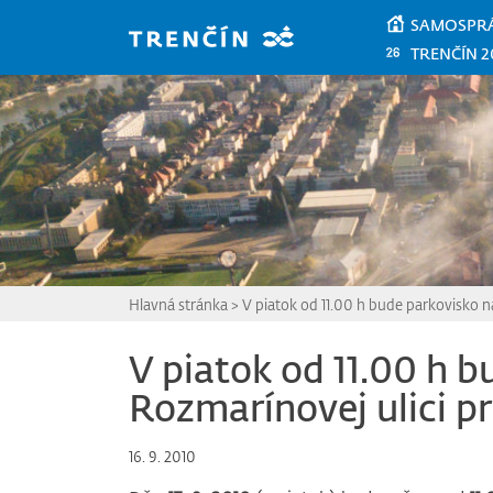
Prejsť na hlavný obsah
SAMOSPR
TRENČÍN 2
Hlavná stránka
>
V piatok od 11.00 h bude parkovisko n
V piatok od 11.00 h 
Rozmarínovej ulici p
16. 9. 2010