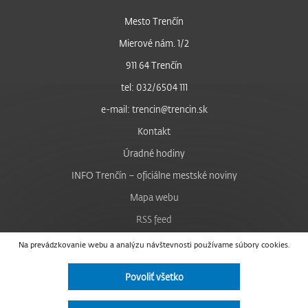
Mesto Trenčín
Mierové nám. 1/2
911 64 Trenčín
tel: 032/6504 111
e-mail: trencin@trencin.sk
Kontakt
Úradné hodiny
INFO Trenčín – oficiálne mestské noviny
Mapa webu
RSS feed
Nastavenie cookies
Na prevádzkovanie webu a analýzu návštevnosti používame súbory cookies.
Facebook
Povoliť všetko
YouTube
Instagram