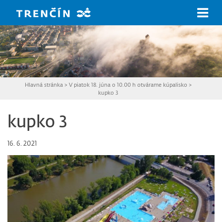
Prejsť na hlavný obsah
Hlavná stránka
>
V piatok 18. júna o 10.00 h otvárame kúpalisko
>
kupko 3
kupko 3
16. 6. 2021