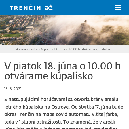
Prejsť na hlavný obsah
Hlavná stránka
>
V piatok 18. júna o 10.00 h otvárame kúpalisko
V piatok 18. júna o 10.00 h
otvárame kúpalisko
16. 6. 2021
S nastupujúcimi horúčavami sa otvoria brány areálu
letného kúpaliska na Ostrove. Od štvrtka 17. júna bude
okres Trenčín na mape covid automatu v žltej farbe,
teda v 1.stupni ostražitosti. To znamená, že v areáli