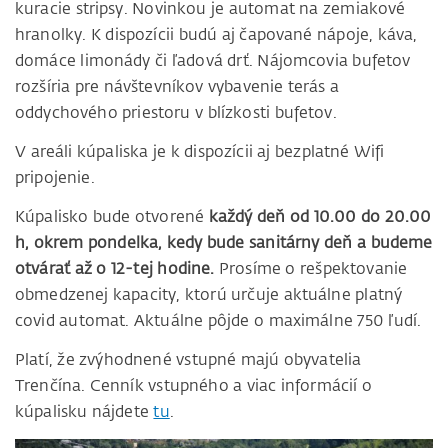
kuracie stripsy. Novinkou je automat na zemiakové
hranolky. K dispozícii budú aj čapované nápoje, káva,
domáce limonády či ľadová drť. Nájomcovia bufetov
rozšíria pre návštevníkov vybavenie terás a
oddychového priestoru v blízkosti bufetov.
V areáli kúpaliska je k dispozícii aj bezplatné Wifi
pripojenie.
Kúpalisko bude otvorené
každý deň od 10.00 do 20.00
h, okrem pondelka, kedy bude sanitárny deň a budeme
otvárať až o 12-tej hodine.
Prosíme o rešpektovanie
obmedzenej kapacity, ktorú určuje aktuálne platný
covid automat. Aktuálne pôjde o maximálne 750 ľudí.
Platí, že zvýhodnené vstupné majú obyvatelia
Trenčína. Cenník vstupného a viac informácií o
kúpalisku nájdete
tu
.