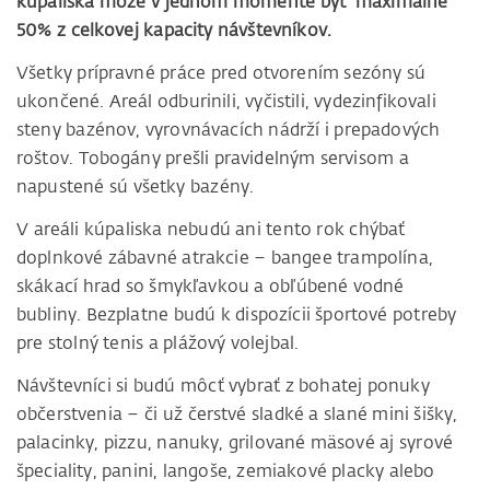
kúpaliska môže v jednom momente byť maximálne
50% z celkovej kapacity návštevníkov.
Všetky prípravné práce pred otvorením sezóny sú
ukončené. Areál odburinili, vyčistili, vydezinfikovali
steny bazénov, vyrovnávacích nádrží i prepadových
roštov. Tobogány prešli pravidelným servisom a
napustené sú všetky bazény.
V areáli kúpaliska nebudú ani tento rok chýbať
doplnkové zábavné atrakcie – bangee trampolína,
skákací hrad so šmykľavkou a obľúbené vodné
bubliny. Bezplatne budú k dispozícii športové potreby
pre stolný tenis a plážový volejbal.
Návštevníci si budú môcť vybrať z bohatej ponuky
občerstvenia – či už čerstvé sladké a slané mini šišky,
palacinky, pizzu, nanuky, grilované mäsové aj syrové
špeciality, panini, langoše, zemiakové placky alebo