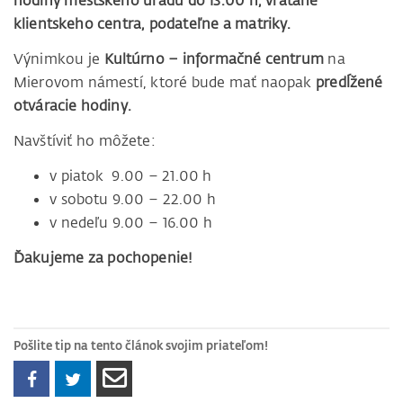
hodiny mestského úradu do 13.00 h, vrátane
klientskeho centra, podateľne a matriky.
Výnimkou je
Kultúrno – informačné centrum
na
Mierovom námestí, ktoré bude mať naopak
predĺžené
otváracie hodiny.
Navštíviť ho môžete:
v piatok 9.00 – 21.00 h
v sobotu 9.00 – 22.00 h
v nedeľu 9.00 – 16.00 h
Ďakujeme za pochopenie!
Pošlite tip na tento článok svojim priateľom!