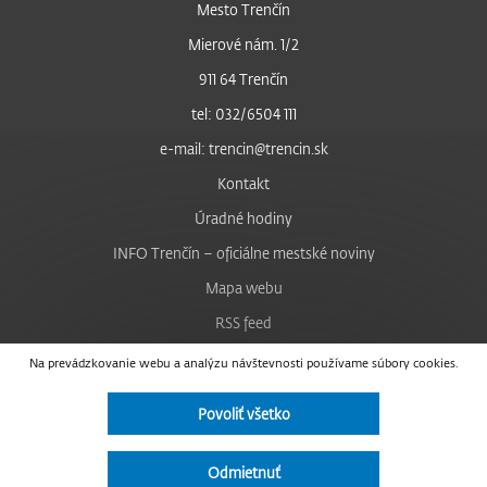
Mesto Trenčín
Mierové nám. 1/2
911 64 Trenčín
tel: 032/6504 111
e-mail: trencin@trencin.sk
Kontakt
Úradné hodiny
INFO Trenčín – oficiálne mestské noviny
Mapa webu
RSS feed
Nastavenie cookies
Na prevádzkovanie webu a analýzu návštevnosti používame súbory cookies.
Facebook
Povoliť všetko
YouTube
Instagram
Odmietnuť