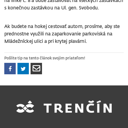
na linke č. 8 a bude zastavovať na všetkých zastávkach
s konečnou zastávkou na Ul. gen. Svobodu.
Ak budete na hokej cestovať autom, prosíme, aby ste
prednostne využili na zaparkovanie parkoviská na
Mládežníckej ulici a pri krytej plavárni.
Pošlite tip na tento článok svojim priateľom!