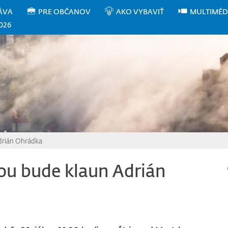
ÁVA
PRE OBČANOV
AKO VYBAVIŤ
MULTIMÉD
026
drián Ohrádka
ou bude klaun Adrián