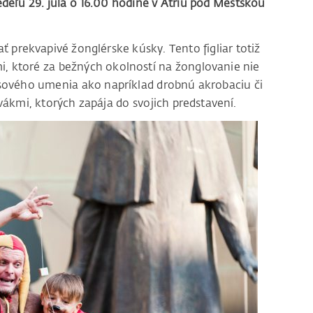
edeľu 29. júla o 16.00 hodine v Átriu pod Mestskou
prekvapivé žonglérske kúsky. Tento figliar totiž
i, ktoré za bežných okolností na žonglovanie nie
kusového umenia ako napríklad drobnú akrobaciu či
vákmi, ktorých zapája do svojich predstavení.