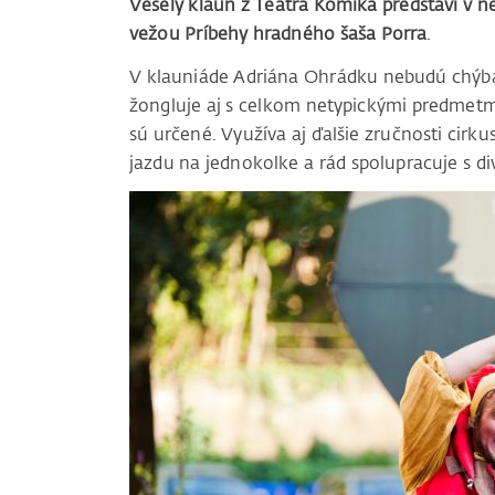
Veselý klaun z Teatra Komika predstaví v n
vežou Príbehy hradného šaša Porra
.
V klauniáde Adriána Ohrádku nebudú chýbať 
žongluje aj s celkom netypickými predmetm
sú určené. Využíva aj ďalšie zručnosti cir
jazdu na jednokolke a rád spolupracuje s di