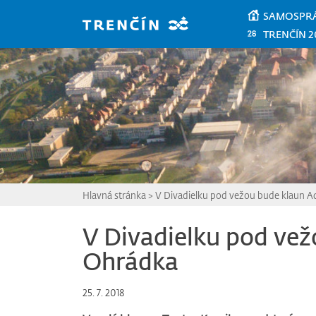
Prejsť na hlavný obsah
SAMOSPR
TRENČÍN 2
Hlavná stránka
>
V Divadielku pod vežou bude klaun A
V Divadielku pod vež
Ohrádka
25. 7. 2018