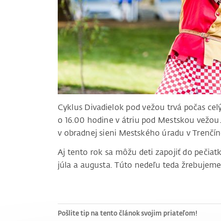
Cyklus Divadielok pod vežou trvá počas cel
o 16.00 hodine v átriu pod Mestskou vežou.
v obradnej sieni Mestského úradu v Trenčín
Aj tento rok sa môžu deti zapojiť do pečia
júla a augusta. Túto nedeľu teda žrebujeme
Pošlite tip na tento článok svojim priateľom!