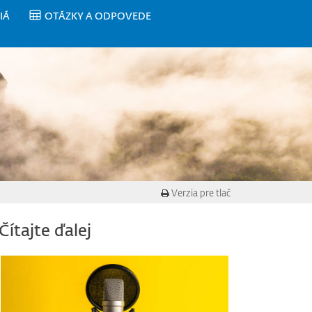
IÁ
OTÁZKY A ODPOVEDE
Verzia pre tlač
Čítajte ďalej