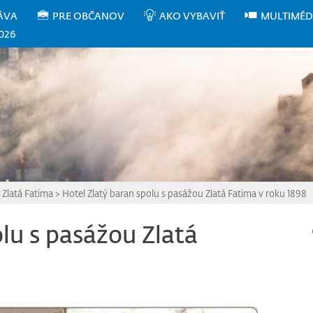
ÁVA
PRE OBČANOV
AKO VYBAVIŤ
MULTIMÉD
026
Zlatá Fatima
>
Hotel Zlatý baran spolu s pasážou Zlatá Fatima v roku 1898
u s pasážou Zlatá