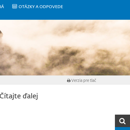
IÁ
OTÁZKY A ODPOVEDE
Verzia pre tlač
Čítajte ďalej