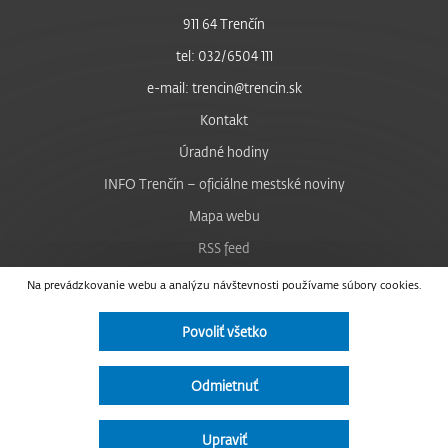
911 64 Trenčín
tel: 032/6504 111
e-mail: trencin@trencin.sk
Kontakt
Úradné hodiny
INFO Trenčín – oficiálne mestské noviny
Mapa webu
RSS feed
Nastavenie cookies
Na prevádzkovanie webu a analýzu návštevnosti používame súbory cookies.
Facebook
Povoliť všetko
YouTube
Instagram
Odmietnuť
Vyhlásenie o prístupnosti
Upraviť