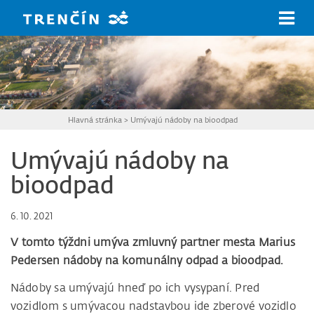
Prejsť na hlavný obsah
Hlavná stránka
>
Umývajú nádoby na bioodpad
Umývajú nádoby na
bioodpad
6. 10. 2021
V tomto týždni umýva zmluvný partner mesta Marius
Pedersen nádoby na komunálny odpad a bioodpad.
Nádoby sa umývajú hneď po ich vysypaní. Pred
vozidlom s umývacou nadstavbou ide zberové vozidlo