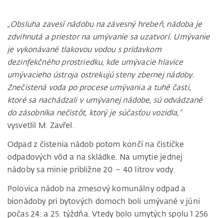
„Obsluha zavesí nádobu na závesný hrebeň, nádoba je
zdvihnutá a priestor na umývanie sa uzatvorí. Umývanie
je vykonávané tlakovou vodou s prídavkom
dezinfekčného prostriedku, kde umývacie hlavice
umývacieho ústroja ostrekujú steny zbernej nádoby.
Znečistená voda po procese umývania a tuhé časti,
ktoré sa nachádzali v umývanej nádobe, sú odvádzané
do zásobníka nečistôt, ktorý je súčasťou vozidla,“
vysvetlil M. Zavřel.
Odpad z čistenia nádob potom končí na čističke
odpadových vôd a na skládke. Na umytie jednej
nádoby sa minie približne 20 – 40 litrov vody.
Polovica nádob na zmesový komunálny odpad a
bionádoby pri bytových domoch boli umývané v júni
počas 24. a 25. týždňa. Vtedy bolo umytých spolu 1 256