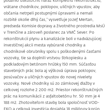
podarilo uskutočniť naraz kompletnú rekonštrukciu,
vrátane chodníkov, poklopov, uličných vpustov, aby
občania netrpeli postupnými úpravami a nemali
rozbité okolie dlhý čas,“ vysvetľuje Jozef Mertan,
predseda Komisie dopravy a životného prostredia MsÚ
v Trenčíne a zároveň poslanec za VMČ Sever. Po
rekonštrukcii plynu a kanalizácie boli v nadväzujúcej
investičnej akcii mesta vybúrané chodníky a
chodníkové obrubníky spolu s poškodenými časťami
vozovky, tie sa doplnili vrstvou štrkopiesku a
podkladovým betónom hrúbky 150 mm. Súčasťou
stavebných prác bola aj výšková úprava poklopov,
posúvačov a uličných vpustov do novej nivelety
vozovky. Nové chodníky sú zo zámkovej dlažby v
celkovej rozlohe 2 200 m2. Priestor rekonštrukčných
prác na komunikácii z asfaltobetónu hr. 50 mm je 4
188 m2. Zhotoviteľom stavby bola spoločnosť VOD-
EKO a celková investícia dosiahla 18 miliónov korún.