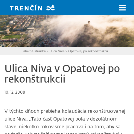
Prejsť na hlavný obsah
Hlavná stránka
>
Ulica Niva v Opatovej po rekonštrukcii
Ulica Niva v Opatovej po
rekonštrukcii
10. 12. 2008
V týchto dňoch prebieha kolaudácia rekonštruovanej
ulice Niva. „Táto časť Opatovej bola v dezolátnom
stave, niekoľko rokov sme pracovali na tom, aby sa