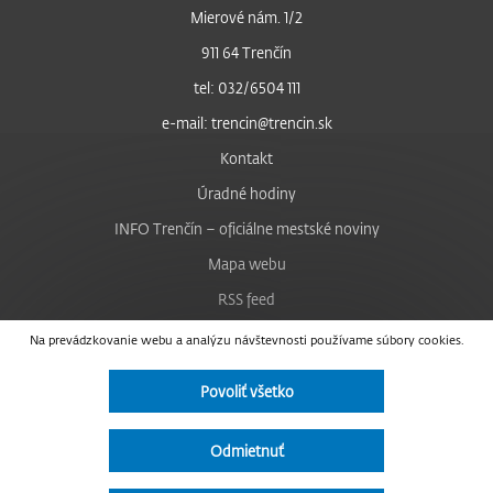
Mierové nám. 1/2
911 64 Trenčín
tel: 032/6504 111
e-mail: trencin@trencin.sk
Kontakt
Úradné hodiny
INFO Trenčín – oficiálne mestské noviny
Mapa webu
RSS feed
Nastavenie cookies
Na prevádzkovanie webu a analýzu návštevnosti používame súbory cookies.
Facebook
Povoliť všetko
YouTube
Instagram
Odmietnuť
Vyhlásenie o prístupnosti