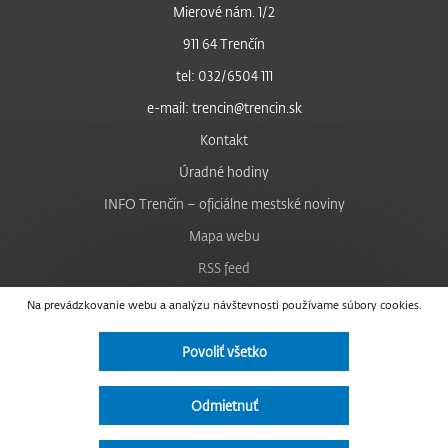
Mierové nám. 1/2
911 64 Trenčín
tel: 032/6504 111
e-mail: trencin@trencin.sk
Kontakt
Úradné hodiny
INFO Trenčín – oficiálne mestské noviny
Mapa webu
RSS feed
Nastavenie cookies
Na prevádzkovanie webu a analýzu návštevnosti používame súbory cookies.
Facebook
Povoliť všetko
YouTube
Instagram
Odmietnuť
Vyhlásenie o prístupnosti