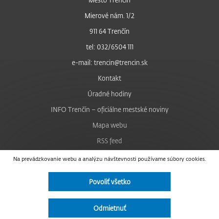
Mierové nám. 1/2
911 64 Trenčín
tel: 032/6504 111
e-mail: trencin@trencin.sk
Kontakt
Úradné hodiny
INFO Trenčín – oficiálne mestské noviny
Mapa webu
RSS feed
Nastavenie cookies
Na prevádzkovanie webu a analýzu návštevnosti používame súbory cookies.
Facebook
Povoliť všetko
YouTube
Instagram
Odmietnuť
Vyhlásenie o prístupnosti