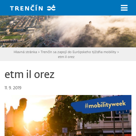
Prejsť na hlavný obsah
Hlavná stránka
>
Trenčín sa zapojí do Európskeho týždňa mobility
>
etm il orez
etm il orez
11. 9. 2019