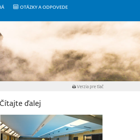
IÁ
OTÁZKY A ODPOVEDE
Verzia pre tlač
Čítajte ďalej