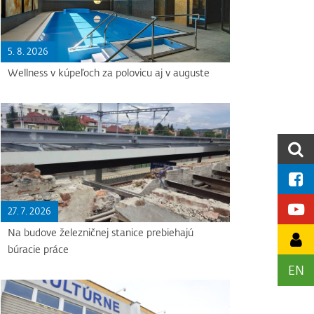
5. 8. 2026
Wellness v kúpeľoch za polovicu aj v auguste
27. 7. 2026
Na budove železničnej stanice prebiehajú
búracie práce
EN