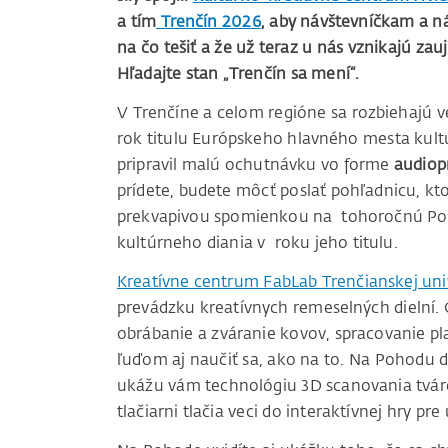
a tím
Trenčín 2026
, aby návštevníčkam a ná
na čo tešiť a že už teraz u nás vznikajú zau
Hľadajte stan „Trenčín sa mení“.
V Trenčíne a celom regióne sa rozbiehajú 
rok titulu Európskeho hlavného mesta kultú
pripravil malú ochutnávku vo forme
audiop
prídete, budete môcť poslať pohľadnicu, kt
prekvapivou spomienkou na tohoročnú Poh
kultúrneho diania v roku jeho titulu.
Kreatívne centrum FabLab Trenčianskej uni
prevádzku kreatívnych remeselných dielní.
obrábanie a zváranie kovov, spracovanie pl
ľuďom aj naučiť sa, ako na to. Na Pohodu d
ukážu vám technológiu 3D scanovania tváre 
tlačiarni tlačia veci do interaktívnej hry pre