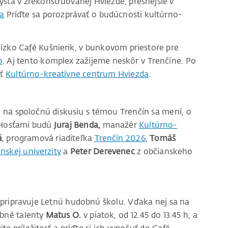
ystá v zrekonštruovanej Hviezde, presnejšie v
a
Príďte sa porozprávať o budúcnosti kultúrno-
lízko Café Kušnierik, v bunkovom priestore pre
o
. Aj tento komplex zažijeme neskôr v Trenčíne. Po
ať
Kultúrno-kreatívne centrum Hviezda
.
e na spoločnú diskusiu s témou Trenčín sa mení, o
 Hosťami budú
Juraj Benda,
manažér
Kultúrno-
á
, programová riaditeľka
Trenčín 2026
,
Tomáš
nskej univerzity
a
Peter Derevenec
z občianskeho
 pripravuje Letnú hudobnú školu. Vďaka nej sa na
obné talenty
Matus O.
v piatok, od 12.45 do 13.45 h, a