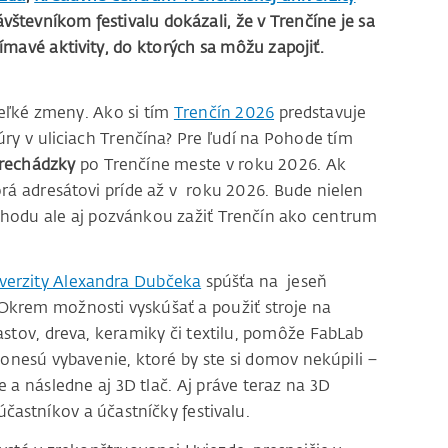
vštevníkom festivalu dokázali, že v Trenčíne je sa
jímavé aktivity, do ktorých sa môžu zapojiť.
veľké zmeny. Ako si tím
Trenčín 2026
predstavuje
ry v uliciach Trenčína? Pre ľudí na Pohode tím
rechádzky
po Trenčíne meste v roku 2026. Ak
orá adresátovi príde až v roku 2026. Bude nielen
odu ale aj pozvánkou zažiť Trenčín ako centrum
verzity Alexandra Dubčeka
spúšťa na jeseň
 Okrem možnosti vyskúšať a použiť stroje na
astov, dreva, keramiky či textilu, pomôže FabLab
onesú vybavenie, ktoré by ste si domov nekúpili –
a následne aj 3D tlač. Aj práve teraz na 3D
 účastníkov a účastníčky festivalu.