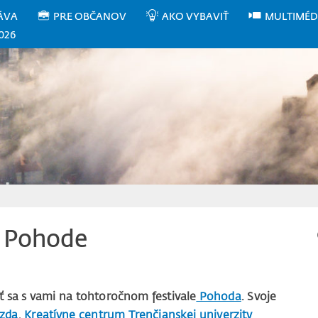
ÁVA
PRE OBČANOV
AKO VYBAVIŤ
MULTIMÉD
026
a Pohode
úť sa s vami na tohtoročnom festivale
Pohoda
. Svoje
ezda
,
Kreatívne centrum Trenčianskej univerzity