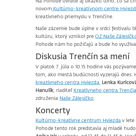
Na Pohode uvidíte aj ukážku toho, čo sa ch
novom
Kultúrno-kreatívnom centre Hviezd
kreatívneho priemyslu v Trenčíne.
Naše zázemie bude úplne v srdci festivalu b
kultúru, ktorý vznikol pre
OZ Naše Zálesíčk
Pohode nám ho požičajú a bude ho využív
Diskusia Trenčín sa mení
V piatok 7. júla o 10.15 hodine vás pozývam
tom, ako mestá budúcnosti vyzerajú dnes.
kreatívneho centra Hviezda
,
Lenka Kuricov
Hanulík
, riaditeľ
Kreatívneho centra Trenčia
združenia
Naše Zálesíčko
.
Koncerty
Kultúrno-kreatívne centrum Hviezda
v lete
Pohode tento rok predstavia aj mladé hud