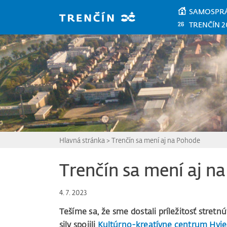
Prejsť na hlavný obsah
SAMOSPR
TRENČÍN 2
Hlavná stránka
>
Trenčín sa mení aj na Pohode
Trenčín sa mení aj n
4. 7. 2023
Tešíme sa, že sme dostali príležitosť stretn
sily spojili
Kultúrno-kreatívne centrum Hvi