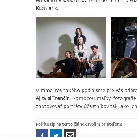
Anika Iris
v sobotu, od 12.45 do 13.45 h. Využ
Kušnierik.
V rámci rovnakého pódia sme pre vás priprav
Aj ty si Trenčín
. Pomocou maľby, fotografi
zhotovovať portréty účastníkov tak, ako ich
Pošlite tip na tento článok svojim priateľom!