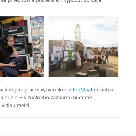
ite príležitosť a príďte si ich vypočuť do Café
ili v spolupráci s výtvarníkmi z
ForMaat
iniciatívu
e a audio – vizuálneho záznamu budeme
 vidia umelci.