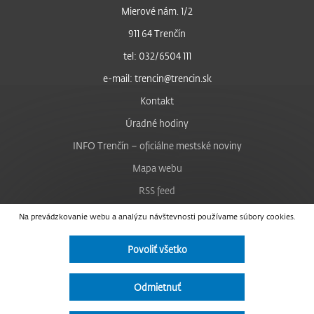
Mierové nám. 1/2
911 64 Trenčín
tel: 032/6504 111
e-mail: trencin@trencin.sk
Kontakt
Úradné hodiny
INFO Trenčín – oficiálne mestské noviny
Mapa webu
RSS feed
Nastavenie cookies
Na prevádzkovanie webu a analýzu návštevnosti používame súbory cookies.
Facebook
Povoliť všetko
YouTube
Instagram
Odmietnuť
Vyhlásenie o prístupnosti