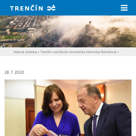
Prejsť na hlavný obsah
Hlavná stránka
>
Trenčín navštívila ministerka Veronika Remišová
>
28. 7. 2020