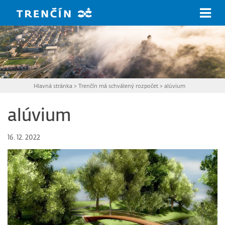
Prejsť na hlavný obsah
Hlavná stránka
>
Trenčín má schválený rozpočet
>
alúvium
alúvium
16. 12. 2022