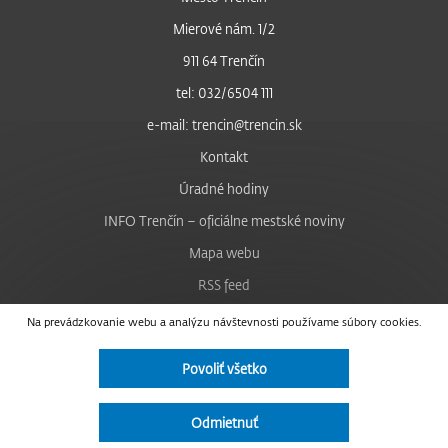
Mierové nám. 1/2
911 64 Trenčín
tel: 032/6504 111
e-mail: trencin@trencin.sk
Kontakt
Úradné hodiny
INFO Trenčín – oficiálne mestské noviny
Mapa webu
RSS feed
Nastavenie cookies
Na prevádzkovanie webu a analýzu návštevnosti používame súbory cookies.
Facebook
Povoliť všetko
YouTube
Instagram
Odmietnuť
Vyhlásenie o prístupnosti