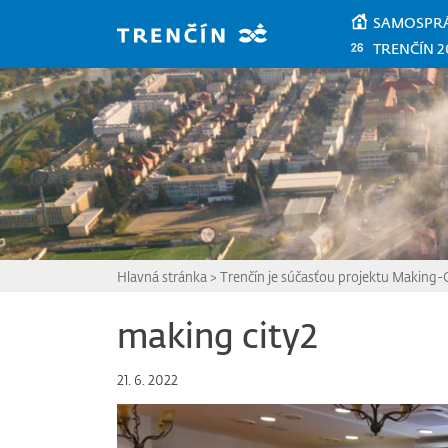
Prejsť na hlavný obsah
SAMOSPR
TRENČÍN 2
Hlavná stránka
>
Trenčín je súčasťou projektu Making-
making city2
21. 6. 2022