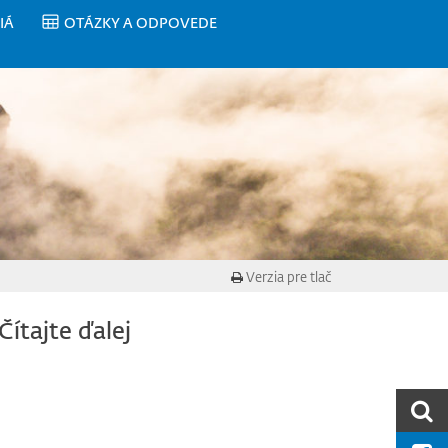
IÁ
OTÁZKY A ODPOVEDE
Verzia pre tlač
Čítajte ďalej