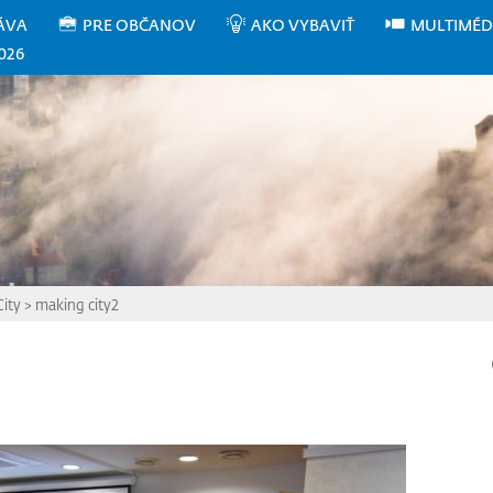
ÁVA
PRE OBČANOV
AKO VYBAVIŤ
MULTIMÉD
026
City
>
making city2