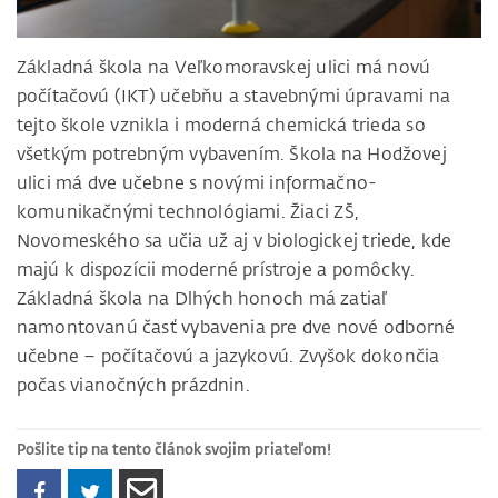
Základná škola na Veľkomoravskej ulici má novú
počítačovú (IKT) učebňu a stavebnými úpravami na
tejto škole vznikla i moderná chemická trieda so
všetkým potrebným vybavením. Škola na Hodžovej
ulici má dve učebne s novými informačno-
komunikačnými technológiami. Žiaci ZŠ,
Novomeského sa učia už aj v biologickej triede, kde
majú k dispozícii moderné prístroje a pomôcky.
Základná škola na Dlhých honoch má zatiaľ
namontovanú časť vybavenia pre dve nové odborné
učebne – počítačovú a jazykovú. Zvyšok dokončia
počas vianočných prázdnin.
Pošlite tip na tento článok svojim priateľom!