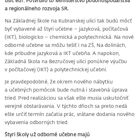
tisíc eur. Potvrdilo to Ministerstvo pôdohospodárstva
a regionálneho rozvoja SR.
Na Základnej škole na Kubranskej ulici tak budú môcť
byť vybavené až štyri učebne – jazyková, počítačová
(IKT), biologicko – chemická a polytechnická. Na nové
odborné učebne sa môžu tešiť i na ZŠ, Na dolinách,
kde pribudne jazyková a IKT učebňa. A napokon,
Základná škola na Bezručovej ulici ponúkne výučbu
v počítačovej (IKT) a polytechnickej učebni.
Je pravdepodobné, že okrem nového nábytku
a učebných pomôcok bude nutná i stavebná úprava
tried. Pred realizáciou sa však ešte musia uskutočniť
verejné obstarávania. V týchto dňoch sa preto nedá
ešte určiť termín začatia prác, vrátane dodania nového
vybavenia odborných tried.
Štyri školy už odborné učebne majú