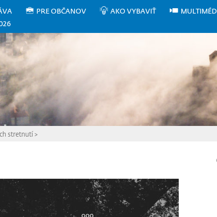
ÁVA
PRE OBČANOV
AKO VYBAVIŤ
MULTIMÉD
026
ch stretnutí
>