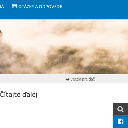
IÁ
OTÁZKY A ODPOVEDE
Verzia pre tlač
Čítajte ďalej