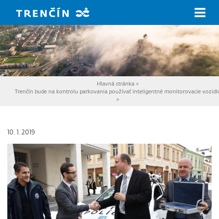
Prejsť na hlavný obsah
Hlavná stránka
>
Trenčín bude na kontrolu parkovania používať inteligentné monitorovacie vozidl
>
10. 1. 2019