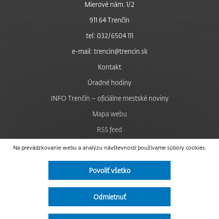
Mierové nám. 1/2
911 64 Trenčín
tel: 032/6504 111
e-mail: trencin@trencin.sk
Kontakt
Úradné hodiny
INFO Trenčín – oficiálne mestské noviny
Mapa webu
RSS feed
Nastavenie cookies
Na prevádzkovanie webu a analýzu návštevnosti používame súbory cookies.
Facebook
Povoliť všetko
YouTube
Instagram
Odmietnuť
Vyhlásenie o prístupnosti