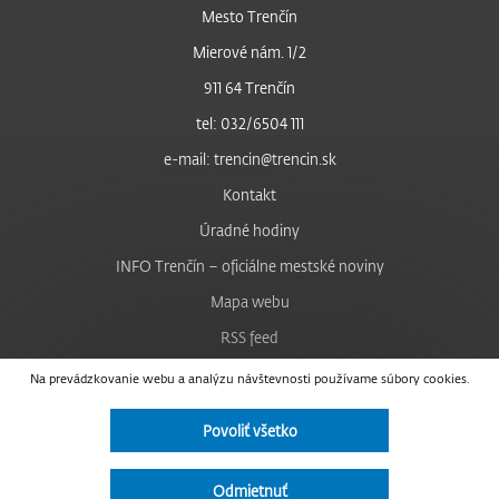
Mesto Trenčín
Mierové nám. 1/2
911 64 Trenčín
tel: 032/6504 111
e-mail: trencin@trencin.sk
Kontakt
Úradné hodiny
INFO Trenčín – oficiálne mestské noviny
Mapa webu
RSS feed
Nastavenie cookies
Na prevádzkovanie webu a analýzu návštevnosti používame súbory cookies.
Facebook
Povoliť všetko
YouTube
Instagram
Odmietnuť