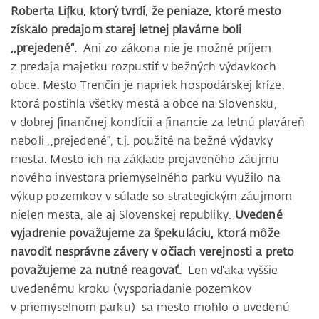
Roberta Lifku, ktorý tvrdí, že peniaze, ktoré mesto
získalo predajom starej letnej plavárne boli
,,prejedené“.
Ani zo zákona nie je možné príjem
z predaja majetku rozpustiť v bežných výdavkoch
obce. Mesto Trenčín je napriek hospodárskej kríze,
ktorá postihla všetky mestá a obce na Slovensku,
v dobrej finančnej kondícii a financie za letnú plaváreň
neboli ,,prejedené“, t.j. použité na bežné výdavky
mesta. Mesto ich na základe prejaveného záujmu
nového investora priemyselného parku využilo na
výkup pozemkov v súlade so strategickým záujmom
nielen mesta, ale aj Slovenskej republiky.
Uvedené
vyjadrenie považujeme za špekuláciu, ktorá môže
navodiť nesprávne závery v očiach verejnosti a preto
považujeme za nutné reagovať.
Len vďaka vyššie
uvedenému kroku (vysporiadanie pozemkov
v priemyselnom parku) sa mesto mohlo o uvedenú