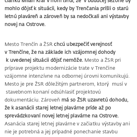
článku Milan Kráľ v ňom tvrdí, že v budúcej sezóne by
mohlo dôjsť k situácii, kedy by Trenčania prišli o starú
letnú plaváreň a zároveň by sa nedočkali ani výstavby
novej na Ostrove.
Mesto Trenčín a ŽSR
chcú ubezpečiť verejnosť
v Trenčíne, že na základe ich vzájomnej dohody
k uvedenej situácii dôjsť nemôže.
Mesto a ŽSR pri
príprave projektu modernizácie trate v Trenčíne
vzájomne intenzívne na odbornej úrovni komunikujú.
Mesto je pre ŽSR dôležitým partnerom, ktorý musí v
stavebnom konaní odsúhlasiť projektovú
dokumentáciu. Zároveň
má so ŽSR uzavretú dohodu,
že k asanácii starej letnej plavárne príde až po
sprevádzkovaní novej letnej plavárne na Ostrove.
Asanácia starej letnej plavárne v začiatku výstavby ani
nie je potrebná a jej prípadné ponechanie stavbu