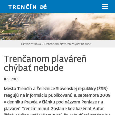
Prejsť na hlavný obsah
Hlavná stránka
>
Trenčanom plaváreň chýbať nebude
Trenčanom plaváreň
chýbať nebude
11. 9. 2009
Mesto Trenčín a Železnice Slovenskej republiky (ŽSR)
reagujú na informáciu
publikovanú 8. septembra 2009
v denníku Pravda v článku pod názvom Peniaze na
plaváreň Trenčín minul. Zostane bez bazéna? Autor