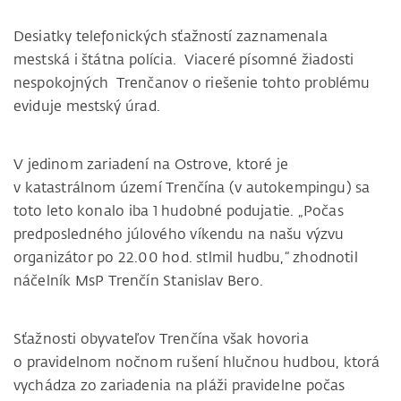
Desiatky telefonických sťažností zaznamenala
mestská i štátna polícia. Viaceré písomné žiadosti
nespokojných Trenčanov o riešenie tohto problému
eviduje mestský úrad.
V jedinom zariadení na Ostrove, ktoré je
v katastrálnom území Trenčína (v autokempingu) sa
toto leto konalo iba 1 hudobné podujatie. „Počas
predposledného júlového víkendu na našu výzvu
organizátor po 22.00 hod. stlmil hudbu,“ zhodnotil
náčelník MsP Trenčín Stanislav Bero.
Sťažnosti obyvateľov Trenčína však hovoria
o pravidelnom nočnom rušení hlučnou hudbou, ktorá
vychádza zo zariadenia na pláži pravidelne počas