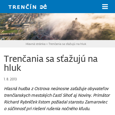
Prejsť na hlavný obsah
Hlavná stránka
>
Trenčania sa sťažujú na hluk
Trenčania sa sťažujú na
hluk
1. 8. 2013
Hlasná hudba z Ostrova neúnosne zaťažuje obyvateľov
trenčianskych mestských častí Sihoť aj Noviny. Primátor
Richard Rybníček listom požiadal starostu Zamaroviec
o súčinnosť pri riešení rušenia nočného kľudu.