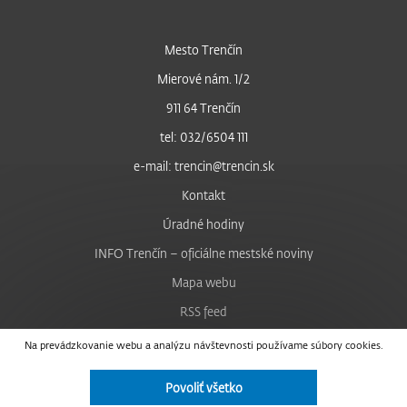
Mesto Trenčín
Mierové nám. 1/2
911 64 Trenčín
tel: 032/6504 111
e-mail: trencin@trencin.sk
Kontakt
Úradné hodiny
INFO Trenčín – oficiálne mestské noviny
Mapa webu
RSS feed
Nastavenie cookies
Na prevádzkovanie webu a analýzu návštevnosti používame súbory cookies.
Facebook
Povoliť všetko
YouTube