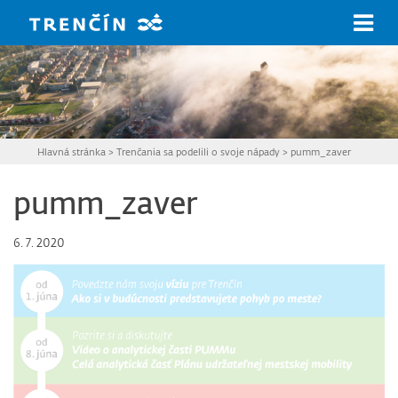
Prejsť na hlavný obsah
Hlavná stránka
>
Trenčania sa podelili o svoje nápady
>
pumm_zaver
pumm_zaver
6. 7. 2020