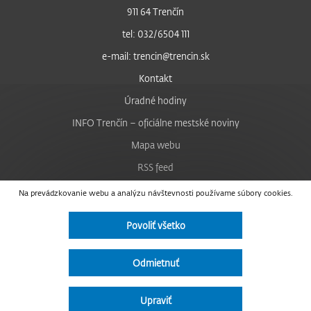
911 64 Trenčín
tel: 032/6504 111
e-mail: trencin@trencin.sk
Kontakt
Úradné hodiny
INFO Trenčín – oficiálne mestské noviny
Mapa webu
RSS feed
Nastavenie cookies
Na prevádzkovanie webu a analýzu návštevnosti používame súbory cookies.
Facebook
Povoliť všetko
YouTube
Instagram
Odmietnuť
Vyhlásenie o prístupnosti
Upraviť