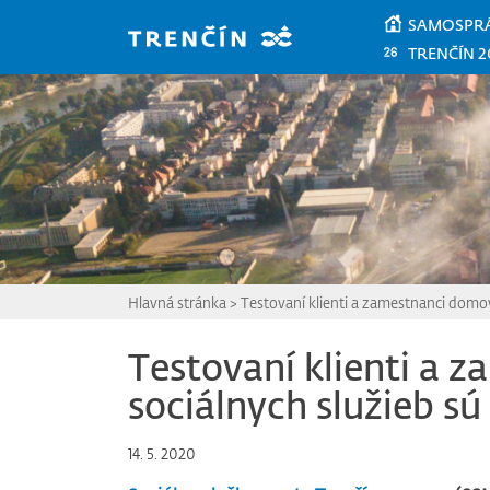
Prejsť na hlavný obsah
SAMOSPR
TRENČÍN 2
Hlavná stránka
>
Testovaní klienti a zamestnanci domov
Testovaní klienti a
sociálnych služieb sú
14. 5. 2020