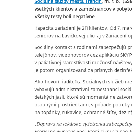
Sociálne služby mesta Trenčín
, m. r. o. (S
všetkých klientov a zamestnancov v pobyt
Všetky testy boli negatívne.
Kapacita zariadení je 211 klientov. Od 7. m
seniorov na Lavičkovej ulici aj v Zariadení op
Sociálny kontakt s rodinami zabezpečujú pr
telefónov, videohovorov cez aplikáciu SKY
v paliatívnej starostlivosti možnosť návšte
je potom organizovaná za prísnych dezinfe
Ako hovorí riaditeľka Sociálnych služieb m
vybavujú administratívni zamestnanci sociál
detských jaslí, ktoré sú momentálne zatv
osobnými prostriedkami, v prípade potreby 
na topánky, rukavice, ochranné štíty, dezin
„Dopravu na lekárske vyšetrenia zabezpečuj
všetky nevyhnutné veci, ktoré si musia naši k