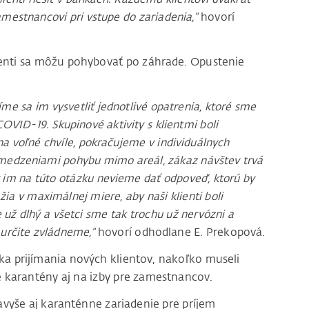
mestnancovi pri vstupe do zariadenia,“
hovorí
ienti sa môžu pohybovať po záhrade. Opustenie
me sa im vysvetliť jednotlivé opatrenia, ktoré sme
OVID-19. Skupinové aktivity s klientmi boli
a voľné chvíle, pokračujeme v individuálnych
 obmedzeniami pohybu mimo areál, zákaz návštev trvá
My im na túto otázku nevieme dať odpoveď, ktorú by
žia v maximálnej miere, aby naši klienti boli
 už dlhý a všetci sme tak trochu už nervózni a
 určite zvládneme,“
hovorí odhodlane E. Prekopová.
ýka prijímania nových klientov, nakoľko museli
de karantény aj na izby pre zamestnancov.
 navyše aj karanténne zariadenie pre príjem