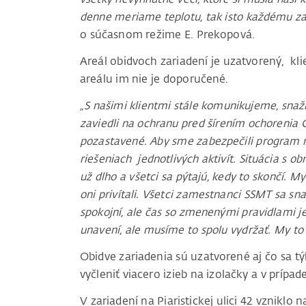
denne meriame teplotu, tak isto každému za
o súčasnom režime E. Prekopová.
Areál obidvoch zariadení je uzatvorený, kl
areálu im nie je doporučené.
„S našimi klientmi stále komunikujeme, snaží
zaviedli na ochranu pred šírením ochorenia C
pozastavené. Aby sme zabezpečili program n
riešeniach jednotlivých aktivít. Situácia s
už dlho a všetci sa pýtajú, kedy to skončí. 
oni privítali. Všetci zamestnanci SSMT sa sna
spokojní, ale čas so zmenenými pravidlami je
unavení, ale musíme to spolu vydržať. My to
Obidve zariadenia sú uzatvorené aj čo sa t
vyčleniť viacero izieb na izolačky a v prípa
V zariadení na Piaristickej ulici 42 vzniklo