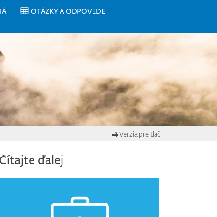
IÁ
OTÁZKY A ODPOVEDE
Verzia pre tlač
Čítajte ďalej