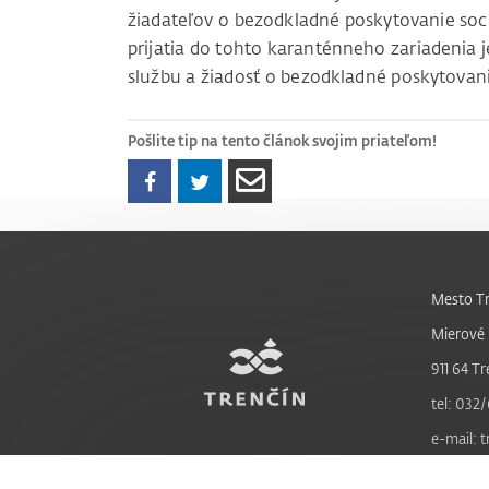
žiadateľov o bezodkladné poskytovanie soc
prijatia do tohto karanténneho zariadenia
službu a žiadosť o bezodkladné poskytovanie
Pošlite tip na tento článok svojim priateľom!
Mesto Tr
Mierové 
911 64 Tr
tel: 032/
e-mail: 