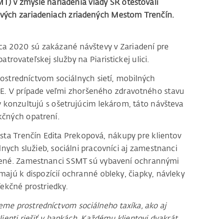
SMT) v zmysle nariadenia vlády SR otestovali
ových zariadeniach zriadených Mestom Trenčín.
arca 2020 sú zakázané návštevy v Zariadení pre
atrovateľskej služby na Piaristickej ulici.
ostredníctvom sociálnych sietí, mobilných
PE. V prípade veľmi zhoršeného zdravotného stavu
vy konzultujú s ošetrujúcim lekárom, táto návšteva
kčných opatrení.
esta Trenčín Edita Prekopová, nákupy pre klientov
nych služieb, sociálni pracovníci aj zamestnanci
orené. Zamestnanci SSMT sú vybavení ochrannými
majú k dispozícií ochranné obleky, čiapky, návleky
fekčné prostriedky.
eme prostredníctvom sociálneho taxíka, ako aj
lienti riešiť v bankách. Každému klientovi dvakrát