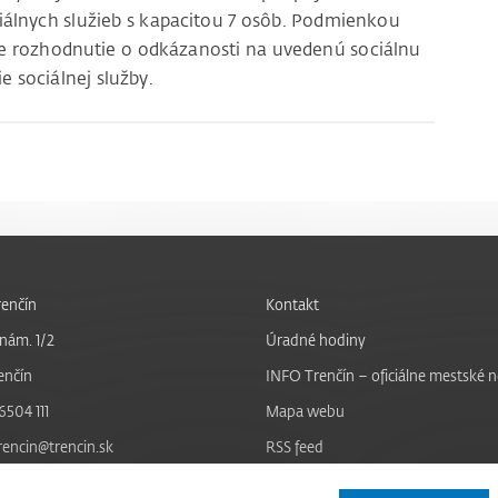
iálnych služieb s kapacitou 7 osôb. Podmienkou
 je rozhodnutie o odkázanosti na uvedenú sociálnu
 sociálnej služby.
enčín
Kontakt
nám. 1/2
Úradné hodiny
enčín
INFO Trenčín – oficiálne mestské 
6504 111
Mapa webu
trencin@trencin.sk
RSS feed
Nastavenie cookies