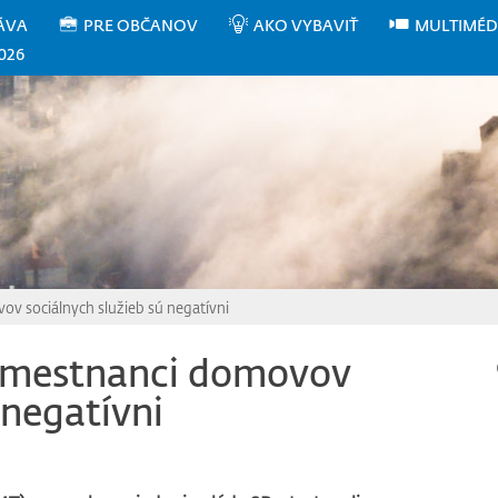
ÁVA
PRE OBČANOV
AKO VYBAVIŤ
MULTIMÉD
026
ov sociálnych služieb sú negatívni
 zamestnanci domovov
 negatívni