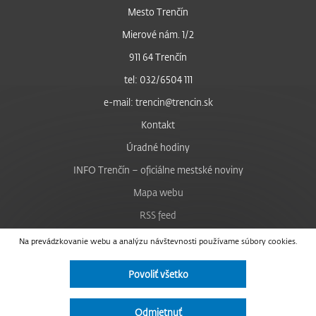
Mesto Trenčín
Mierové nám. 1/2
911 64 Trenčín
tel: 032/6504 111
e-mail: trencin@trencin.sk
Kontakt
Úradné hodiny
INFO Trenčín – oficiálne mestské noviny
Mapa webu
RSS feed
Nastavenie cookies
Na prevádzkovanie webu a analýzu návštevnosti používame súbory cookies.
Facebook
Povoliť všetko
YouTube
Instagram
Odmietnuť