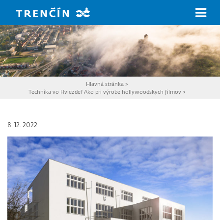
Prejsť na hlavný obsah
Hlavná stránka
>
Technika vo Hviezde? Ako pri výrobe hollywoodskych filmov
>
8. 12. 2022