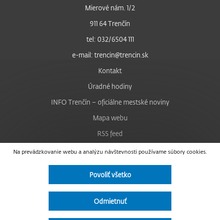
Mierové nám. 1/2
911 64 Trenčín
tel: 032/6504 111
e-mail: trencin@trencin.sk
Kontakt
Úradné hodiny
INFO Trenčín – oficiálne mestské noviny
Mapa webu
RSS feed
Nastavenie cookies
Na prevádzkovanie webu a analýzu návštevnosti používame súbory cookies.
Facebook
Povoliť všetko
YouTube
Instagram
Odmietnuť
Vyhlásenie o prístupnosti