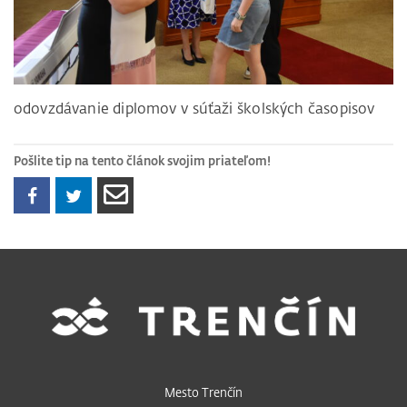
odovzdávanie diplomov v súťaži školských časopisov
Pošlite tip na tento článok svojim priateľom!
Mesto Trenčín