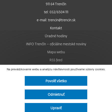
911 64 Trenčín
tel: 032/6504 111
e-mail: trencin@trencin.sk
Kontakt
Úradné hodiny
INFO Trenčín – oficiálne mestské noviny
Mapa webu
RSS feed
Nastavenie cookies
Na prevádzkovanie webu a analýzu návštevnosti používame súbory cookies.
Facebook
Povoliť všetko
YouTube
Instagram
Odmietnuť
Vyhlásenie o prístupnosti
Upraviť