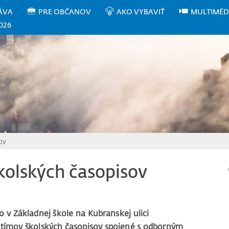
ÁVA
PRE OBČANOV
AKO VYBAVIŤ
MULTIMÉD
026
ov
školských časopisov
o v Základnej škole na Kubranskej ulici
 tímov školských časopisov spojené s odborným