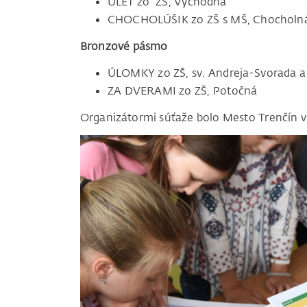
ÚLET zo ZŠ, Východná
CHOCHOLÚŠIK zo ZŠ s MŠ, Chocholná
Bronzové pásmo
ÚLOMKY zo ZŠ, sv. Andreja-Svorada a
ZA DVERAMI zo ZŠ, Potočná
Organizátormi súťaže bolo Mesto Trenčín v 