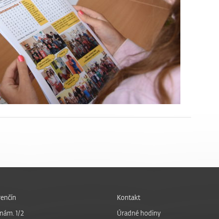
enčín
Kontakt
nám. 1/2
Úradné hodiny