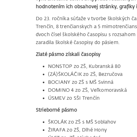
hodnotením ich obsahovej stránky, grafiky 
Do 23. ročníka súťaže v tvorbe školských ča
Trenčín, 8 trenčianskych a 5 mimotrenčian
dvoch čísel školského časopisu s rozsahom n
zaradila školské časopisy do pásiem.
Zlaté pásmo získali časopisy
NONSTOP zo ZŠ, Kubranská 80
(ZÁ)ŠKOLÁČIK zo ZŠ, Bezručova
BOCIANY zo ZŠ s MŠ Svinná
DOMINO 4 zo ZŠ, Veľkomoravská
ÚSMEV zo SŠI Trenčín
Strieborné pásmo
ŠKOLÁK zo ZŠ s MŠ Soblahov
ŽIRAFA zo ZŠ, Dlhé Hony