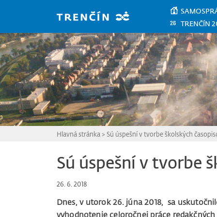
Prejsť na hlavný obsah
SAMOSPR
TRENČÍN 2
Hlavná stránka
>
Sú úspešní v tvorbe školských časopis
Sú úspešní v tvorbe 
26. 6. 2018
Dnes, v utorok 26. júna 2018, sa uskutočnil
vyhodnotenie celoročnej práce redakčných