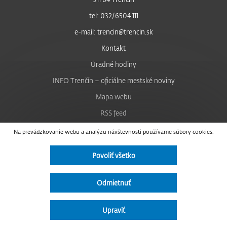
tel: 032/6504 111
e-mail: trencin@trencin.sk
Kontakt
Úradné hodiny
INFO Trenčín – oficiálne mestské noviny
Mapa webu
RSS feed
Nastavenie cookies
Na prevádzkovanie webu a analýzu návštevnosti používame súbory cookies.
Facebook
Povoliť všetko
YouTube
Instagram
Odmietnuť
Vyhlásenie o prístupnosti
Upraviť