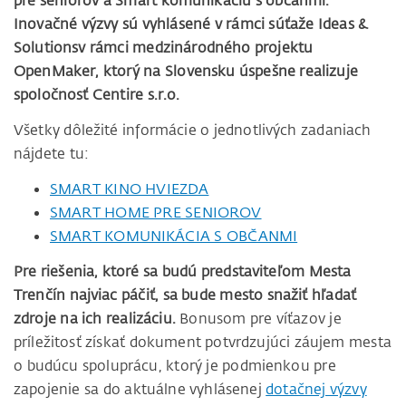
pre seniorov a Smart komunikáciu s občanmi.
Inovačné výzvy sú vyhlásené v rámci súťaže Ideas &
Solutionsv rámci medzinárodného projektu
OpenMaker, ktorý na Slovensku úspešne realizuje
spoločnosť Centire s.r.o.
Všetky dôležité informácie o jednotlivých zadaniach
nájdete tu:
SMART KINO HVIEZDA
SMART HOME PRE SENIOROV
SMART KOMUNIKÁCIA S OBČANMI
Pre riešenia, ktoré sa budú predstaviteľom Mesta
Trenčín najviac páčiť, sa bude mesto snažiť hľadať
zdroje na ich realizáciu.
Bonusom pre víťazov je
príležitosť získať dokument potvrdzujúci záujem mesta
o budúcu spoluprácu, ktorý je podmienkou pre
zapojenie sa do aktuálne vyhlásenej
dotačnej výzvy