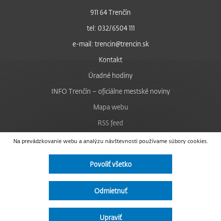
911 64 Trenčín
tel: 032/6504 111
e-mail: trencin@trencin.sk
Kontakt
Úradné hodiny
INFO Trenčín – oficiálne mestské noviny
Mapa webu
RSS feed
Nastavenie cookies
Na prevádzkovanie webu a analýzu návštevnosti používame súbory cookies.
Facebook
Povoliť všetko
YouTube
Instagram
Odmietnuť
Vyhlásenie o prístupnosti
Upraviť