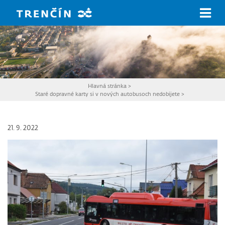
Prejsť na hlavný obsah
Hlavná stránka
>
Staré dopravné karty si v nových autobusoch nedobijete
>
21. 9. 2022