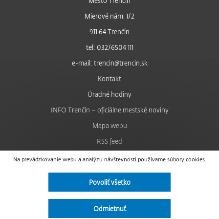
Mesto Trenčín
Mierové nám. 1/2
911 64 Trenčín
tel: 032/6504 111
e-mail: trencin@trencin.sk
Kontakt
Úradné hodiny
INFO Trenčín – oficiálne mestské noviny
Mapa webu
RSS feed
Nastavenie cookies
Na prevádzkovanie webu a analýzu návštevnosti používame súbory cookies.
Facebook
Povoliť všetko
YouTube
Instagram
Odmietnuť