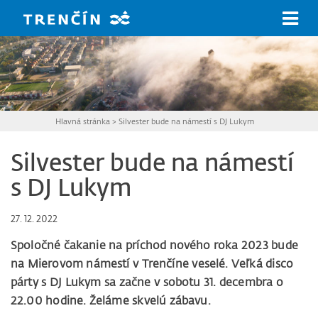
Prejsť na hlavný obsah
Hlavná stránka
>
Silvester bude na námestí s DJ Lukym
Silvester bude na námestí
s DJ Lukym
27. 12. 2022
Spoločné čakanie na príchod nového roka 2023 bude
na Mierovom námestí v Trenčíne veselé. Veľká disco
párty s DJ Lukym sa začne v sobotu 31. decembra o
22.00 hodine. Želáme skvelú zábavu.