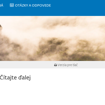
IÁ
OTÁZKY A ODPOVEDE
Verzia pre tlač
Čítajte ďalej