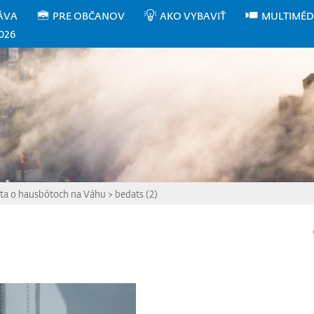
ÁVA
PRE OBČANOV
AKO VYBAVIŤ
MULTIMÉD
026
ta o hausbótoch na Váhu
>
bedats (2)