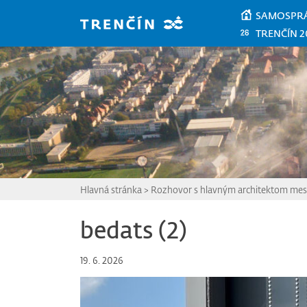
Prejsť na hlavný obsah
SAMOSPR
TRENČÍN 2
Hlavná stránka
>
Rozhovor s hlavným architektom mes
bedats (2)
19. 6. 2026