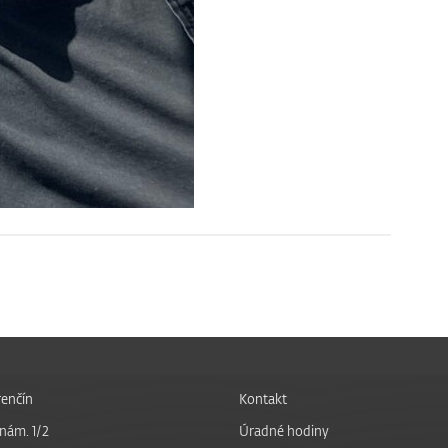
enčín
Kontakt
nám. 1/2
Úradné hodiny