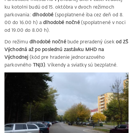
ku kotolni budú od 15. októbra v dvoch režimoch
parkovania:
dlhodobé
(spoplatnené iba cez deň od 8.
00 do 16.00 h) a
dlhodobé nočné
(spoplatnené v noci
od 19.00 do 8.00 h).
Do režimu
dlhodobé nočné
bude preradený úsek
od ZŠ
Východná až po poslednú zastávku MHD na
Východnej
(kód pre hradenie jednorazového
parkovného
TNJ3)
. Víkendy a sviatky sú bezplatné.