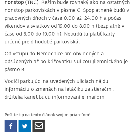
nonstop
(TNC). Režim bude rovnaký ako na ostatných
nonstop parkoviskách v pásme C. Spoplatnené budú v
pracovných dňoch v čase 0.00 až 24.00 h a počas
víkendov a sviatkov od 19.00 do 8.00 h (bezplatné v
čase od 8.00 do 19.00 h). Nebudú tu platiť karty
určené pre dlhodobé parkoviská.
Od vstupu do Nemocnice pre obvinených a
odsúdených až po križovatku s ulicou Jilemnického je
pásmo B.
Vodiči parkujúci na uvedených uliciach nájdu
informáciu o zmenách na letáčiku za stieračmi,
držitelia kariet budú informovaní e-mailom.
Pošlite tip na tento článok svojim priateľom!