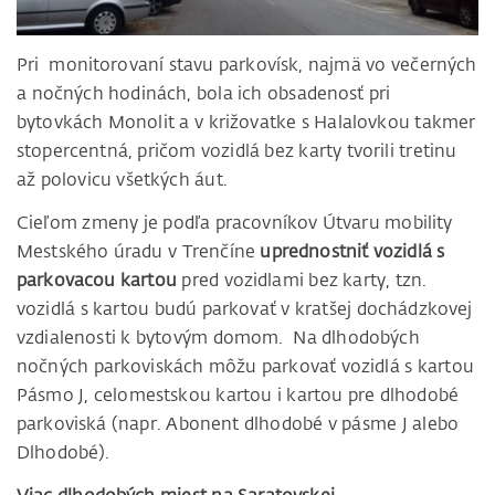
Pri monitorovaní stavu parkovísk, najmä vo večerných
a nočných hodinách, bola ich obsadenosť pri
bytovkách Monolit a v križovatke s Halalovkou takmer
stopercentná, pričom vozidlá bez karty tvorili tretinu
až polovicu všetkých áut.
Cieľom zmeny je podľa pracovníkov Útvaru mobility
Mestského úradu v Trenčíne
uprednostniť vozidlá s
parkovacou kartou
pred vozidlami bez karty, tzn.
vozidlá s kartou budú parkovať v kratšej dochádzkovej
vzdialenosti k bytovým domom. Na dlhodobých
nočných parkoviskách môžu parkovať vozidlá s kartou
Pásmo J, celomestskou kartou i kartou pre dlhodobé
parkoviská (napr. Abonent dlhodobé v pásme J alebo
Dlhodobé).
Viac dlhodobých miest na Saratovskej