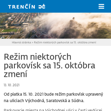
Prejsť na hlavný obsah
Hlavná stránka
>
Režim niektorých parkovísk sa 15. októbra zmení
Režim niektorých
parkovísk sa 15. októbra
zmení
13. 10. 2021
Od piatka 15. 10. 2021 bude režim parkovísk upravený
na uliciach Východná, Saratovská a Súdna.
Parkovacie miesta na Východnej ulici v časti vedúcej