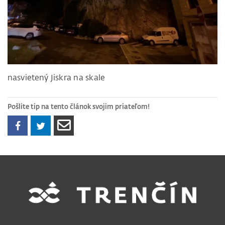
nasvietený Jiskra na skale
Pošlite tip na tento článok svojim priateľom!