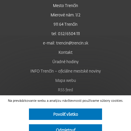
Mesto Trenčín
Mierové nám. 1/2
911 64 Trenčín
tel: 032/6504 111
e-mail: trencin@trencin.sk
Kontakt
Úradné hodiny
INFO Trenčín – oficiálne mestské noviny
Mapa webu
RSS feed
Nastavenie cookies
Na prevádzkovanie webu a analýzu návštevnosti používame súbory cookies.
Facebook
Povoliť všetko
YouTube
Instagram
Odmietnuť