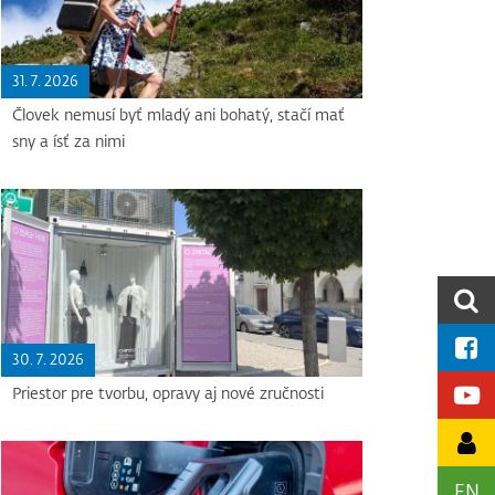
31. 7. 2026
Človek nemusí byť mladý ani bohatý, stačí mať
sny a ísť za nimi
30. 7. 2026
Priestor pre tvorbu, opravy aj nové zručnosti
EN