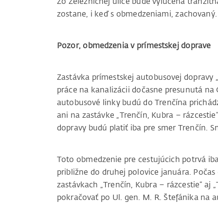
Zo Železničnej ulice bude vylúčená tranzitn
zostane, i keď s obmedzeniami, zachovaný.
Pozor, obmedzenia v prímestskej doprave
Zastávka prímestskej autobusovej dopravy „T
práce na kanalizácii dočasne presunutá na 
autobusové linky budú do Trenčína prichá
ani na zastávke „Trenčín, Kubra – rázcesti
dopravy budú platiť iba pre smer Trenčín. S
Toto obmedzenie pre cestujúcich potrvá iba
približne do druhej polovice januára. Poča
zastávkach „Trenčín, Kubra – rázcestie“ aj „
pokračovať po Ul. gen. M. R. Štefánika na 