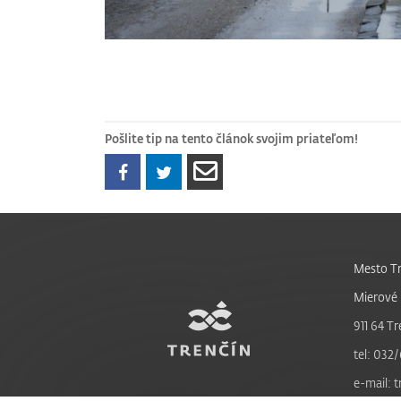
Pošlite tip na tento článok svojim priateľom!
Mesto Tr
Mierové 
911 64 Tr
tel: 032/
e-mail: 