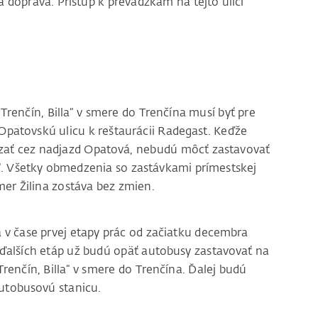
á doprava. Prístup k prevádzkam na tejto ulici
renčín, Billa“ v smere do Trenčína musí byť pre
Opatovskú ulicu k reštaurácii Radegast. Keďže
dzať cez nadjazd Opatová, nebudú môcť zastavovať
e“. Všetky obmedzenia so zastávkami prímestskej
mer Žilina zostáva bez zmien.
 v čase prvej etapy prác od začiatku decembra
s ďalších etáp už budú opäť autobusy zastavovať na
Trenčín, Billa“ v smere do Trenčína. Ďalej budú
autobusovú stanicu.