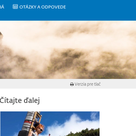
IÁ
OTÁZKY A ODPOVEDE
Verzia pre tlač
Čítajte ďalej