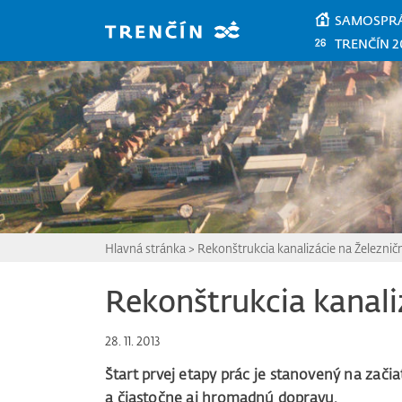
Prejsť na hlavný obsah
SAMOSPR
TRENČÍN 2
Hlavná stránka
>
Rekonštrukcia kanalizácie na Železnične
Rekonštrukcia kanaliz
28. 11. 2013
Štart prvej etapy prác je stanovený na za
a čiastočne aj hromadnú dopravu.