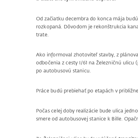
Od začiatku decembra do konca mája budúc
rozkopaná. Dôvodom je rekonštrukcia kanali
trate.
Ako informoval zhotoviteľ stavby, z plánova
odbočenia z cesty I/61 na Železničnú ulicu 
po autobusovú stanicu.
Práce budú prebiehať po etapách v približ
Počas celej doby realizácie bude ulica jed
smere od autobusovej stanice k Bille. Opa