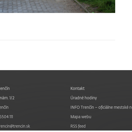
enčín
Kontakt
nám. 1/2
Úradné hodiny
enčín
INFO Trenčín – oficiálne mestské 
6504 111
Mapa webu
trencin@trencin.sk
RSS feed