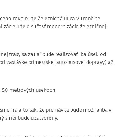
eho roka bude Železničná ulica v Trenčíne
zácie. Ide o súčasť modernizácie železničnej
nej trasy sa zatiaľ bude realizovať iba úsek od
(pri zastávke prímestskej autobusovej dopravy) až
ne 50 metrových úsekoch.
nosmerná a to tak, že premávka bude možná iba v
čný smer bude uzatvorený.