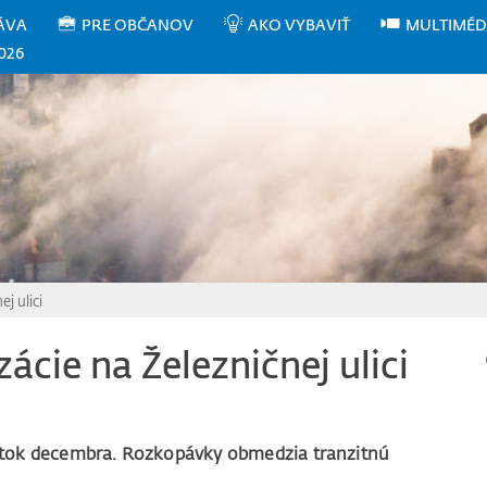
ÁVA
PRE OBČANOV
AKO VYBAVIŤ
MULTIMÉD
026
j ulici
ácie na Železničnej ulici
čiatok decembra. Rozkopávky obmedzia tranzitnú