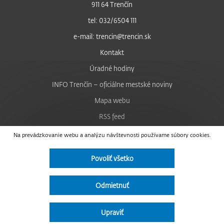
911 64 Trenčín
tel: 032/6504 111
e-mail: trencin@trencin.sk
Kontakt
Úradné hodiny
INFO Trenčín – oficiálne mestské noviny
Mapa webu
RSS feed
Nastavenie cookies
Na prevádzkovanie webu a analýzu návštevnosti používame súbory cookies.
Facebook
Povoliť všetko
YouTube
Instagram
Odmietnuť
Vyhlásenie o prístupnosti
Upraviť