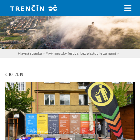
Prejsť na hlavný obsah
Hlavná stránka
>
Prvý mestský festival bez plastov je za nami
>
3. 10. 2019