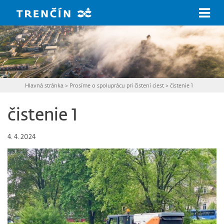
Prejsť na hlavný obsah
Hlavná stránka
>
Prosíme o spoluprácu pri čistení ciest
>
čistenie 1
čistenie 1
4. 4. 2024