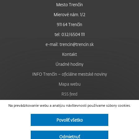
Mesto Trenčín
Mierové nám. 1/2
911 64 Trenčín
tel: 032/6504 111
e-mail: trencin@trencin.sk
Kontakt
Úradné hodiny
INFO Trenčín – oficiálne mestské noviny
Mapa webu
RSS feed
Nastavenie cookies
Na prevádzkovanie webu a analýzu návštevnosti používame súbory cookies.
Facebook
Povoliť všetko
YouTube
Instagram
Odmietnuť