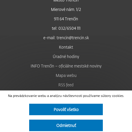
Mierové nám. 1/2
911 64 Trenčín
tel: 032/6504 111
e-mail: trencin@trencin.sk
Kontakt
Úradné hodiny
INFO Trenčín – oficiálne mestské noviny
Mapa webu
RSS feed
Nastavenie cookies
Na prevádzkovanie webu a analýzu návštevnosti používame súbory cookies.
Facebook
Povoliť všetko
YouTube
Instagram
Odmietnuť
Vyhlásenie o prístupnosti