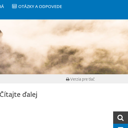
IÁ
OTÁZKY A ODPOVEDE
Verzia pre tlač
Čítajte ďalej