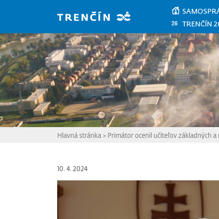
Prejsť na hlavný obsah
SAMOSPR
TRENČÍN 2
Hlavná stránka
>
Primátor ocenil učiteľov základných a
10. 4. 2024