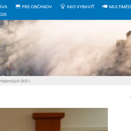
ÁVA
PRE OBČANOV
AKO VYBAVIŤ
MULTIMÉD
026
 materských škôl
>