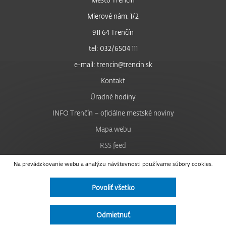
Mierové nám. 1/2
911 64 Trenčín
tel: 032/6504 111
e-mail: trencin@trencin.sk
Kontakt
Úradné hodiny
INFO Trenčín – oficiálne mestské noviny
Mapa webu
RSS feed
Nastavenie cookies
Na prevádzkovanie webu a analýzu návštevnosti používame súbory cookies.
Facebook
Povoliť všetko
YouTube
Instagram
Odmietnuť
Vyhlásenie o prístupnosti