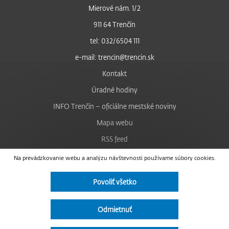
Mierové nám. 1/2
911 64 Trenčín
tel: 032/6504 111
e-mail: trencin@trencin.sk
Kontakt
Úradné hodiny
INFO Trenčín – oficiálne mestské noviny
Mapa webu
RSS feed
Nastavenie cookies
Na prevádzkovanie webu a analýzu návštevnosti používame súbory cookies.
Facebook
Povoliť všetko
YouTube
Instagram
Odmietnuť
Vyhlásenie o prístupnosti