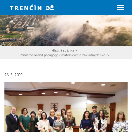
Prejsť na hlavný obsah
Hlavná stránka
>
Primátor ocenil pedagógov materských a základných škôl
>
26. 3. 2019