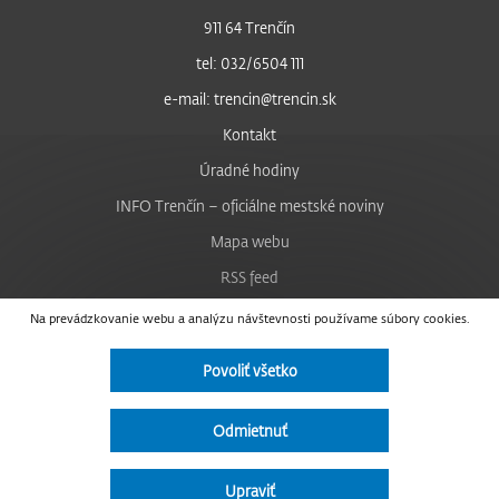
911 64 Trenčín
tel: 032/6504 111
e-mail: trencin@trencin.sk
Kontakt
Úradné hodiny
INFO Trenčín – oficiálne mestské noviny
Mapa webu
RSS feed
Nastavenie cookies
Na prevádzkovanie webu a analýzu návštevnosti používame súbory cookies.
Facebook
Povoliť všetko
YouTube
Instagram
Odmietnuť
Vyhlásenie o prístupnosti
Upraviť