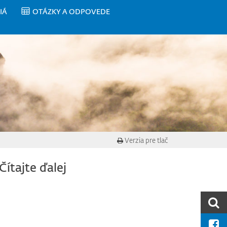
IÁ
OTÁZKY A ODPOVEDE
Verzia pre tlač
Čítajte ďalej