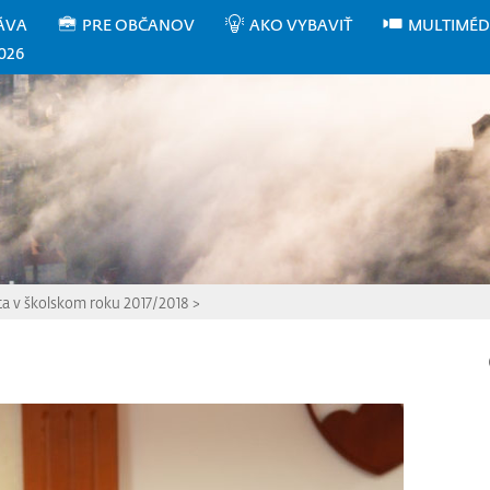
ÁVA
PRE OBČANOV
AKO VYBAVIŤ
MULTIMÉD
026
ta v školskom roku 2017/2018
>