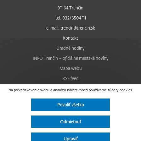
911 64 Trenčín
tel: 032/6504 111
e-mail: trencin@trencin.sk
Kontakt
Úradné hodiny
INFO Trenčín – oficiálne mestské noviny
Mapa webu
RSS feed
Nastavenie cookies
Na prevádzkovanie webu a analýzu návštevnosti používame súbory cookies.
Facebook
Povoliť všetko
YouTube
Instagram
Odmietnuť
Vyhlásenie o prístupnosti
Upraviť